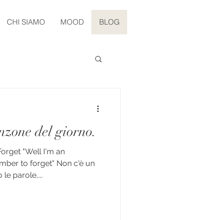
CHI SIAMO
MOOD
BLOG
nzone del giorno.
rget "Well I'm an
mber to forget" Non c'è un
le parole,...