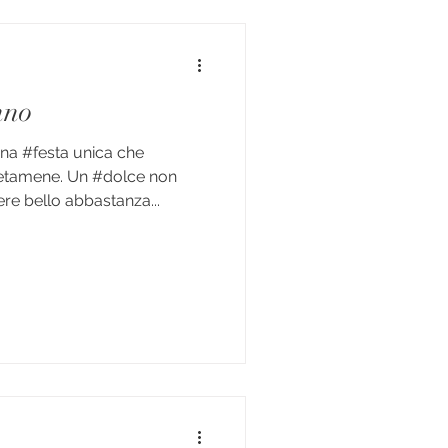
nno
na #festa unica che
tamene. Un #dolce non
e bello abbastanza...