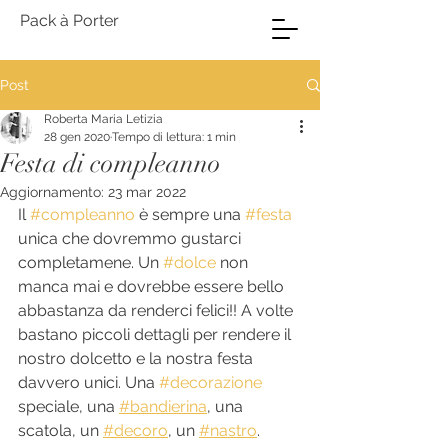
Pack à Porter
Post
Roberta Maria Letizia
28 gen 2020
Tempo di lettura: 1 min
Festa di compleanno
Aggiornamento:
23 mar 2022
Il 
#compleanno
 è sempre una 
#festa
unica che dovremmo gustarci 
completamene. Un 
#dolce
 non 
manca mai e dovrebbe essere bello 
abbastanza da renderci felici!! A volte 
bastano piccoli dettagli per rendere il 
nostro dolcetto e la nostra festa 
davvero unici. Una 
#decorazione
speciale, una 
#bandierina
, una 
scatola, un 
#decoro
, un 
#nastro
. 